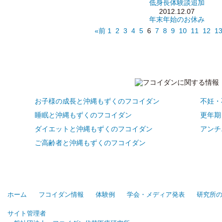
低身長体験談追加
2012.12.07
年末年始のお休み
«前
1
2
3
4
5
6
7
8
9
10
11
12
1
お子様の成長と沖縄もずくのフコイダン
不妊・
睡眠と沖縄もずくのフコイダン
更年期
ダイエットと沖縄もずくのフコイダン
アンチ
ご高齢者と沖縄もずくのフコイダン
ホーム
フコイダン情報
体験例
学会・メディア発表
研究所
サイト管理者