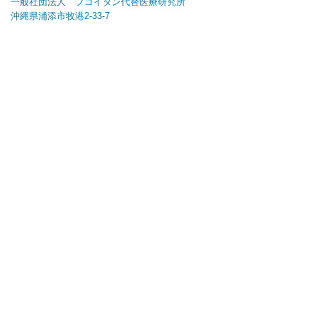
一般社団法人 フコイダン代替医療研究所
沖縄県浦添市牧港2-33-7